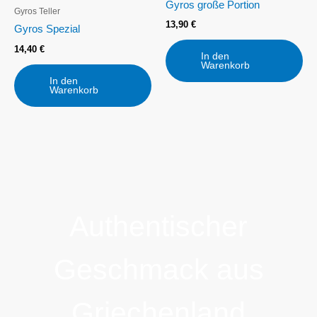
Gyros große Portion
Gyros Teller
13,90
€
Gyros Spezial
14,40
€
In den
Warenkorb
In den
Warenkorb
Authentischer
Geschmack aus
Griechenland