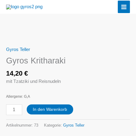
Zum
Inhalt
springen
Gyros
Kritharaki
Menge
Gyros Teller
Gyros Kritharaki
14,20
€
mit Tzatziki und Reisnudeln
Allergene: G,A
In den Warenkorb
Artikelnummer:
73
Kategorie:
Gyros Teller