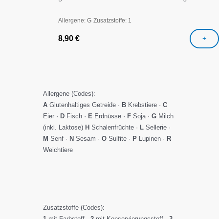
Allergene: G
Zusatzstoffe: 1
8,90
€
+
Allergene (Codes):
A
Glutenhaltiges Getreide ·
B
Krebstiere ·
C
Eier ·
D
Fisch ·
E
Erdnüsse ·
F
Soja ·
G
Milch
(inkl. Laktose)
H
Schalenfrüchte ·
L
Sellerie ·
M
Senf ·
N
Sesam ·
O
Sulfite ·
P
Lupinen ·
R
Weichtiere
Zusatzstoffe (Codes):
1
mit Farbstoff ·
2
mit Konservierungsstoff ·
3