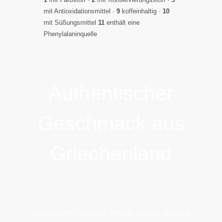
mit Antioxidationsmittel ·
9
koffeinhaltig ·
10
mit Süßungsmittel
11
enthält eine
Phenylalaninquelle
Authentischer
Geschmack aus
Griechenland
Ausgewählte Gewürze. Frische Zutaten. Ehrliche