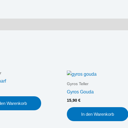
r
arf
Gyros Teller
Gyros Gouda
15,90
€
 den Warenkorb
In den Warenkorb