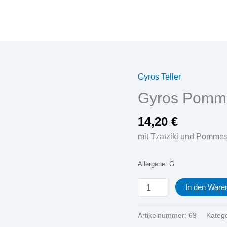
Gyros Teller
Gyros
Pommes
Gyros Pomme
frites
Menge
14,20
€
mit Tzatziki und Pommes 
Allergene: G
In den Ware
Artikelnummer:
69
Kateg