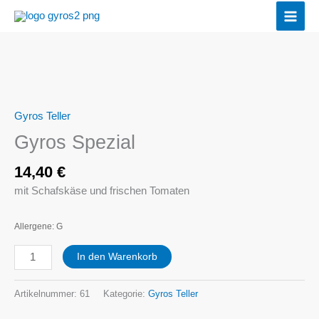
Zum
Inhalt
springen
Gyros
Spezial
Menge
Gyros Teller
Gyros Spezial
14,40
€
mit Schafskäse und frischen Tomaten
Allergene: G
In den Warenkorb
Artikelnummer:
61
Kategorie:
Gyros Teller