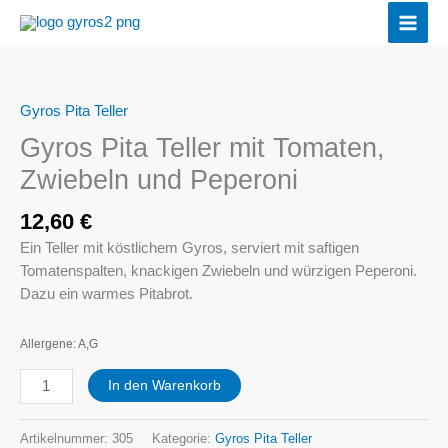
Zum
Inhalt
springen
Gyros Pita Teller
Gyros
Pita
Gyros Pita Teller mit Tomaten,
Teller
Zwiebeln und Peperoni
mit
Tomaten,
12,60
€
Zwiebeln
Ein Teller mit köstlichem Gyros, serviert mit saftigen
und
Tomatenspalten, knackigen Zwiebeln und würzigen Peperoni.
Peperoni
Dazu ein warmes Pitabrot.
Menge
Allergene: A,G
In den Warenkorb
Artikelnummer:
305
Kategorie:
Gyros Pita Teller