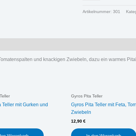
Artikelnummer:
301
Kate
en Tomatenspalten und knackigen Zwiebeln, dazu ein warmes Pita
Teller
Gyros Pita Teller
a Teller mit Gurken und
Gyros Pita Teller mit Feta, To
Zwiebeln
12,90
€
 den Warenkorb
In den Warenkorb