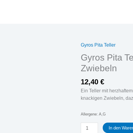
Gyros Pita Teller
Gyros
Pita
Gyros Pita T
Teller
Zwiebeln
mit
Tomaten
12,40
€
und
Ein Teller mit herzhafte
Zwiebeln
knackigen Zwiebeln, daz
Menge
Allergene: A,G
In den Ware