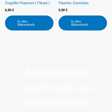
Gegrillte Peperoni ( Pikant )
Piperies Gemistes
6,90
€
9,90
€
In den
In den
Warenkorb
Warenkorb
Authentischer
Geschmack aus
Griechenland