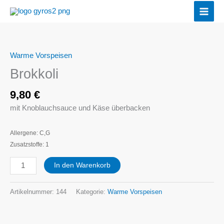
Zum
Inhalt
springen
Warme Vorspeisen
Brokkoli
Menge
Brokkoli
9,80
€
mit Knoblauchsauce und Käse überbacken
Allergene: C,G
Zusatzstoffe: 1
In den Warenkorb
Artikelnummer:
144
Kategorie:
Warme Vorspeisen