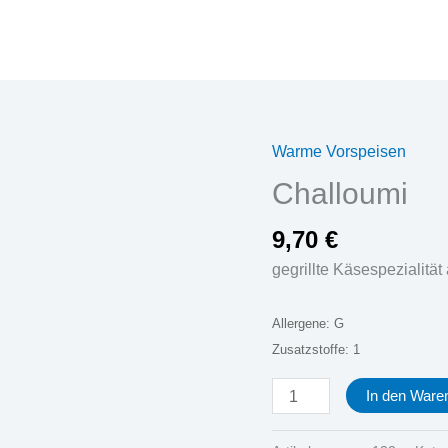
Warme Vorspeisen
Challoumi
Menge
Challoumi
9,70
€
gegrillte Käsespezialität
Allergene: G
Zusatzstoffe: 1
In den Ware