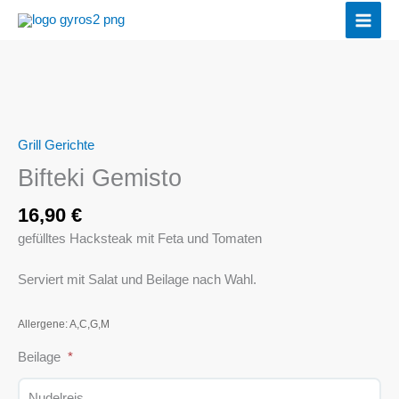
Zum
Inhalt
springen
Bifteki
Gemisto
Menge
Grill Gerichte
Bifteki Gemisto
16,90
€
gefülltes Hacksteak mit Feta und Tomaten
Serviert mit Salat und Beilage nach Wahl.
Allergene: A,C,G,M
Beilage
Nudelreis