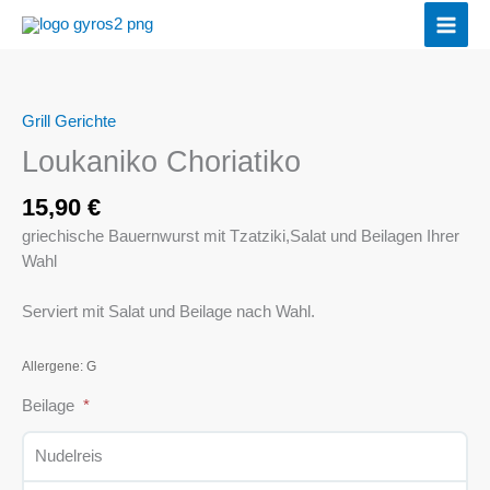
Zum
Inhalt
springen
Grill Gerichte
Loukaniko
Choriatiko
Loukaniko Choriatiko
Menge
15,90
€
griechische Bauernwurst mit Tzatziki,Salat und Beilagen Ihrer
Wahl
Serviert mit Salat und Beilage nach Wahl.
Allergene: G
Beilage
Nudelreis