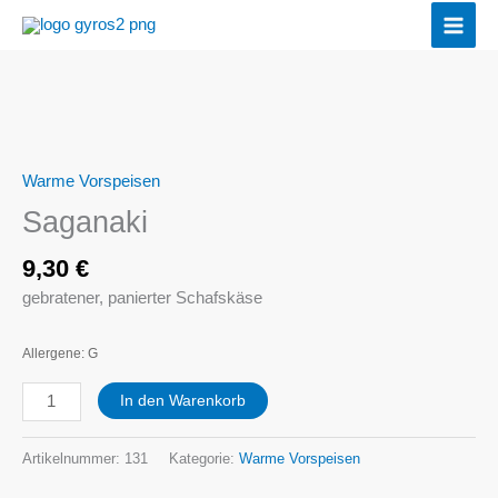
Zum
Inhalt
springen
Saganaki
Menge
Warme Vorspeisen
Saganaki
9,30
€
gebratener, panierter Schafskäse
Allergene: G
In den Warenkorb
Artikelnummer:
131
Kategorie:
Warme Vorspeisen