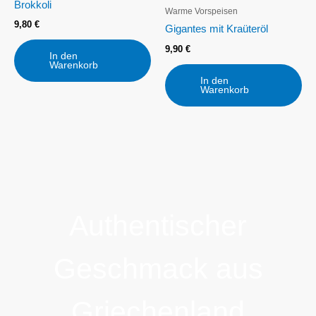
Brokkoli
Warme Vorspeisen
9,80
€
Gigantes mit Kraüteröl
9,90
€
In den
Warenkorb
In den
Warenkorb
Authentischer
Geschmack aus
Griechenland