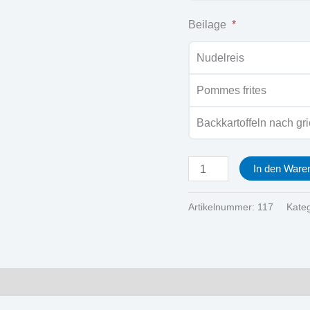
Beilage
Nudelreis
Pommes frites
Backkartoffeln nach gri
In den Ware
Artikelnummer:
117
Kate