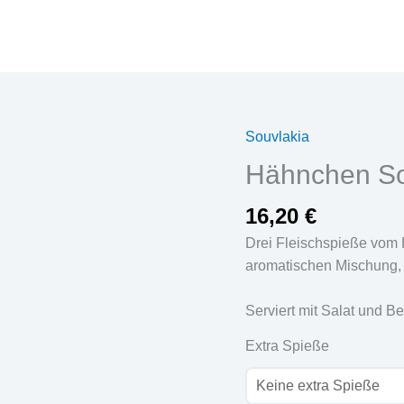
Souvlakia
Hähnchen
Souvlaki
Hähnchen Sou
Tria
Menge
16,20
€
Drei Fleischspieße vom H
aromatischen Mischung, g
Serviert mit Salat und B
Extra Spieße