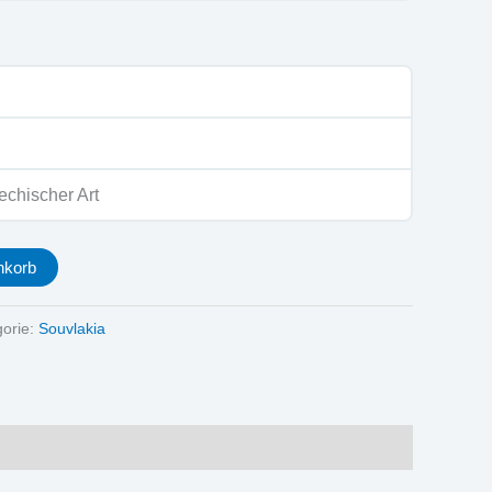
echischer Art
nkorb
gorie:
Souvlakia