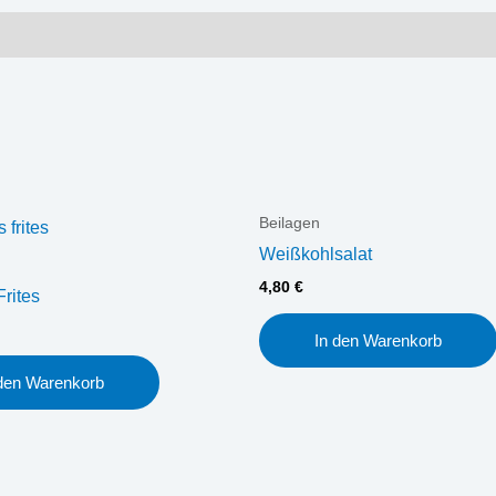
Beilagen
Weißkohlsalat
4,80
€
rites
In den Warenkorb
 den Warenkorb