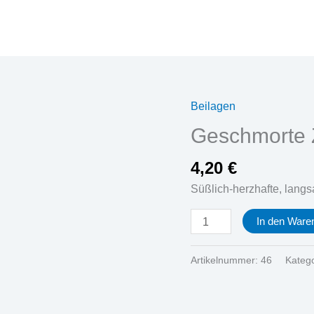
Beilagen
Geschmorte
Zwiebeln
Geschmorte 
Menge
4,20
€
Süßlich-herzhafte, lang
In den Ware
Artikelnummer:
46
Kateg