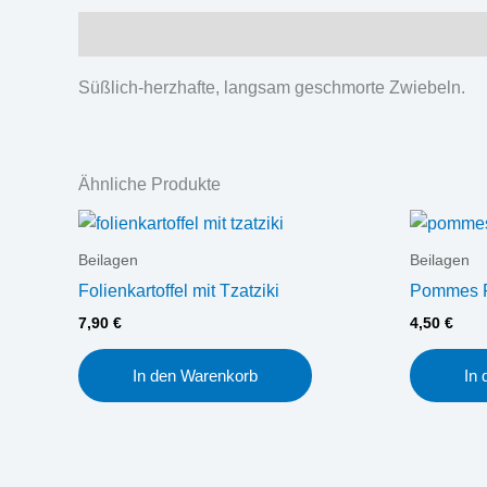
Beschreibung
Süßlich-herzhafte, langsam geschmorte Zwiebeln.
Ähnliche Produkte
Beilagen
Beilagen
Folienkartoffel mit Tzatziki
Pommes F
7,90
€
4,50
€
In den Warenkorb
In