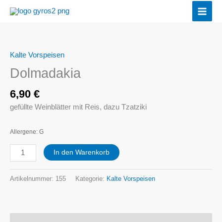
Zum
Inhalt
springen
Kalte Vorspeisen
Dolmadakia
Menge
Dolmadakia
6,90
€
gefüllte Weinblätter mit Reis, dazu Tzatziki
Allergene: G
In den Warenkorb
Artikelnummer:
155
Kategorie:
Kalte Vorspeisen