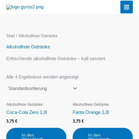
Zum
Inhalt
springen
Start
/ Alkoholfreie Getränke
Alkoholfreie Getränke
Erfrischende alkoholfreie Getränke – kalt serviert.
Alle 4 Ergebnisse werden angezeigt
Alkoholfreie Getränke
Alkoholfreie Getränke
Coca-Cola Zero 1,0l
Fanta Orange 1,0l
3,75
€
3,75
€
In den
In den